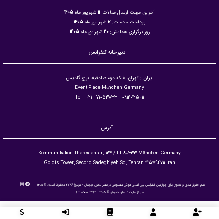
آخرین مهلت ارسال مقالات:
11
شهریور ماه
1405
پرداخت خدمات:
12
شهریور ماه
1405
روز برگزاری همایش:
20
شهریور ماه
1405
دبیرخانه کنفرانس
ایران : تهران، فلکه دوم صادقیه، برج گلدیس
Event Place:München Germany
09120125011 - Tel : 021 - 71053833
آدرس
Kommunikation Theresienstr. 134 / III 80333 München Germany
Goldis Tower, Second Sadeghiyeh Sq. Tehran 1451794711 Iran
تمام حقوق مادی و معنوی برای چهارمین کنفرانس بین المللی هوش مصنوعی در عصر تحول دیجیتال - مونیخ 2026 محفوظ است. © ۱۴۰۵
طراح سایت :
آسان همایش
© ۱۴۰۵ - 1392 نسخه 9.11