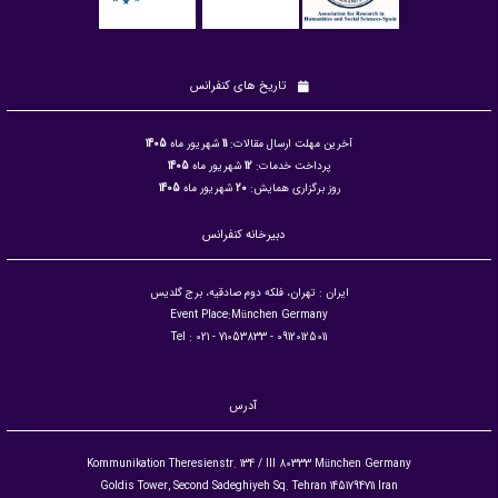
تاریخ های کنفرانس
آخرین مهلت ارسال مقالات:
11
شهریور ماه
1405
پرداخت خدمات:
12
شهریور ماه
1405
روز برگزاری همایش:
20
شهریور ماه
1405
دبیرخانه کنفرانس
ایران : تهران، فلکه دوم صادقیه، برج گلدیس
Event Place:München Germany
09120125011 - Tel : 021 - 71053833
آدرس
Kommunikation Theresienstr. 134 / III 80333 München Germany
Goldis Tower, Second Sadeghiyeh Sq. Tehran 1451794711 Iran