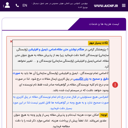
چهارمین کنفرانس بین المللی هوش مصنوعی در عصر تحول دیجیتال - 
EN
مونیخ 2026
لیست هزینه ها و خدمات
×
نکات بسیار مهم:
1-پژوهشگر گرامی در
هنگام نوشتن متن مقاله،اسامی ،ایمیل و افیلیشن
(وابستگی
سازمانی) نویسندگان کاملا دقت فرمائید زیرا بعد از پذیرش مقاله به هیچ عنوان متن
مقاله، اسامی،ایمیل و افیلیشن (وابستگی سازمانی) نویسندگان و ... تغییر نخواهد
کرد.
2-اسامی تمام نویسندگان ، ایمیل و افیلیشن (وابستگی سازمانی) آن ها باید به
صورت
دقیق و صحیح به
زبان انگلیسی
در پنل کاربری ارسال مقالات درج شود. لذا در صورت
عدم درج نام کلیه نویسندگان مقاله،در گواهینامه صادر شده فقط نام نویسنده ای
وجود خواهد داشت که در سیستم ثبت شده باشد.
کنفرانس هیچ مسئولیتی در قبال عدم درج نام تمام نویسندگان مقاله در پنل کاربری به
صورت صحیح ندارد و به هیچ وجه در گواهینامه ها قابل تغییر نیست.لذا در این مورد
بسیار دقت فرمایید.
توجه:
امکان عودت هزینه ثبت‌نام و پذیرش مقاله پس از واریز وجه به هیچ عنوان
مقدور نمی‌باشد. لذا، لطفاً پیش از پرداخت هزینه، تمامی موارد ذکر شده را با دقت
مطالعه فرمایید.