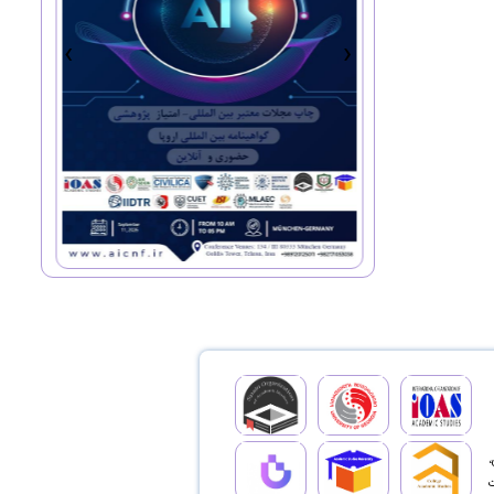
›
‹
،
(Civilica) و مجلات