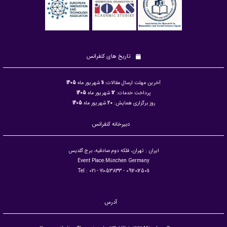
تاریخ های کنفرانس
آخرین مهلت ارسال مقالات:
11
شهریور ماه
1405
پرداخت خدمات:
12
شهریور ماه
1405
روز برگزاری همایش:
20
شهریور ماه
1405
دبیرخانه کنفرانس
ایران : تهران، فلکه دوم صادقیه، برج گلدیس
Event Place:München Germany
09120125011 - Tel : 021 - 71053833
آدرس